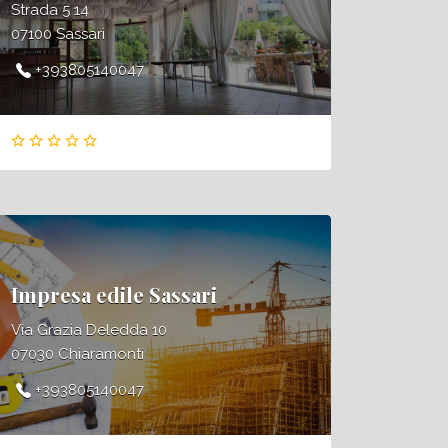
Strada 5 14
07100 Sassari
+393805140047
Impresa edile Sassari
Via Grazia Deledda 10
07030 Chiaramonti
+393805140047