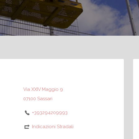
Via XXIV Maggio 9
07100 Sassari
+393294209993
Indicazioni Stradali