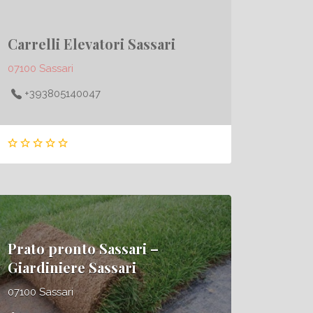
Carrelli Elevatori Sassari
07100 Sassari
+393805140047
Prato pronto Sassari –
Giardiniere Sassari
07100 Sassari