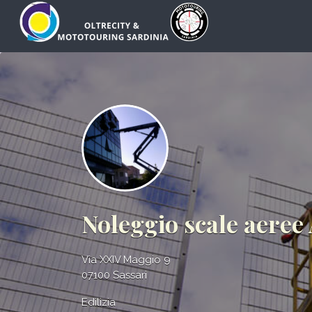
Cerca:
Noleggio scale aeree
Via XXIV Maggio 9
07100 Sassari
Edilizia