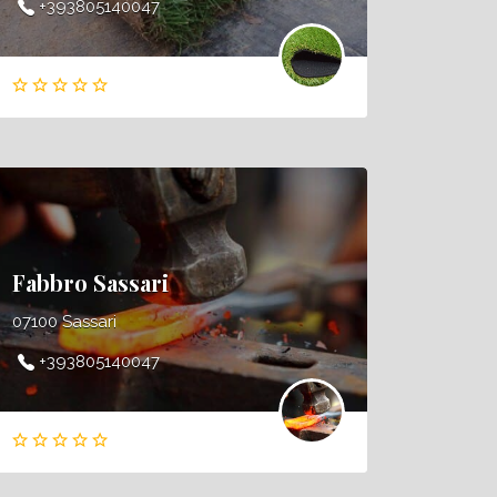
+393805140047
Fabbro Sassari
07100 Sassari
+393805140047