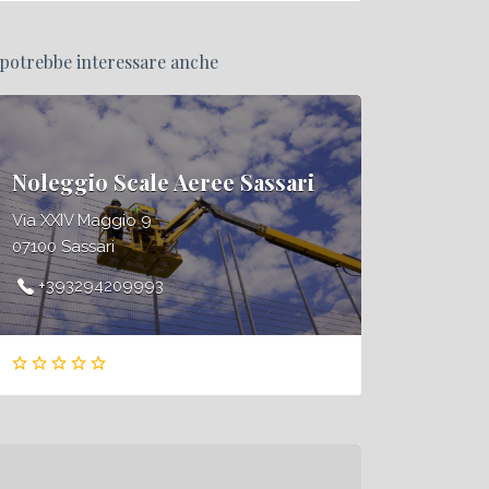
 potrebbe interessare anche
Noleggio Scale Aeree Sassari
Via XXIV Maggio 9
07100 Sassari
+393294209993