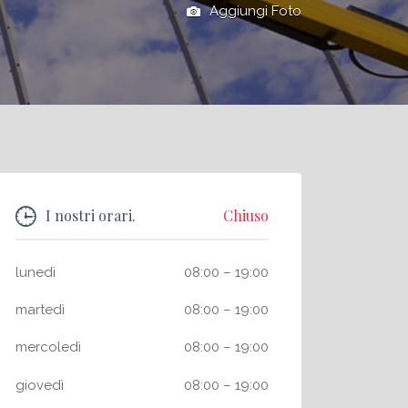
Aggiungi Foto
I nostri orari.
Chiuso
lunedì
08:00
–
19:00
martedì
08:00
–
19:00
mercoledì
08:00
–
19:00
giovedì
08:00
–
19:00