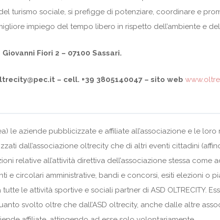
del turismo sociale, si prefigge di potenziare, coordinare e prom
 migliore impiego del tempo libero in rispetto dell’ambiente e de
a Giovanni Fiori 2 – 07100 Sassari.
ltrecity@pec.it – cell. +39 3805140047 – sito web
www.oltre
) le aziende pubblicizzate e affiliate all’associazione e le loro re
izzati dall’associazione oltrecity che di altri eventi cittadini (aff
i relative all’attività direttiva dell’associazione stessa come a
 e circolari amministrative, bandi e concorsi, esiti elezioni o pi
 tutte le attività sportive e sociali partner di ASD OLTRECITY. Es
u quanto svolto oltre che dall’ASD oltrecity, anche dalle altre as
ziende affiliate, attingendo ad esse solo volontariamente.