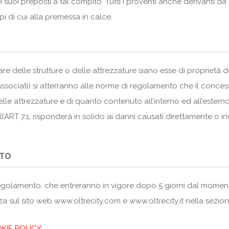
i suoi preposti a tal compito. Tutti i proventi anche derivanti d
pi di cui alla premessa in calce.
are delle strutture o delle attrezzature siano esse di proprietà
i (associati) si atterranno alle norme di regolamento che il conce
lle attrezzature e di quanto contenuto all’interno ed all’esterno
l’ART 7.1, risponderà in solido ai danni causati direttamente o 
NTO
 regolamento, che entreranno in vigore dopo 5 giorni dal mome
nza sul sito web
www.oltrecity.com
e
www.oltrecity.it nella sezi
OKIE POLICY