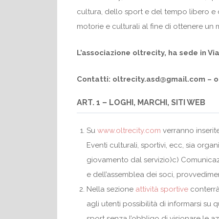
cultura, dello sport e del tempo libero e 
motorie e culturali al fine di ottenere un
L’associazione oltrecity, ha sede in Vi
Contatti: oltrecity.asd@gmail.com
– o
ART. 1 – LOGHI, MARCHI, SITI WEB
Su
www.oltrecity.com
verranno inseritea
Eventi culturali, sportivi, ecc, sia organ
giovamento dal servizio)c) Comunicazion
e dell’assemblea dei soci, provvedimenti
Nella sezione
attività sportive
conterrà
agli utenti possibilità di informarsi s
sport senza l’obbligo di visionare le a