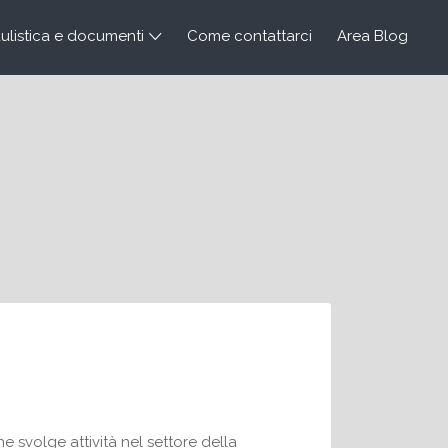
listica e documenti
Come contattarci
Area Blog
 svolge attività nel settore della