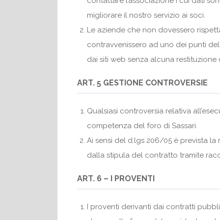
contattare l’associazione i cui dati so
migliorare il nostro servizio ai soci.
Le aziende che non dovessero rispettare
contravvenissero ad uno dei punti del
dai siti web senza alcuna restituzione 
ART. 5 GESTIONE CONTROVERSIE
Qualsiasi controversia relativa all’es
competenza del foro di Sassari.
Ai sensi del d.lgs 206/05 è prevista la 
dalla stipula del contratto tramite racc
ART. 6 – I PROVENTI
I proventi derivanti dai contratti pubbl