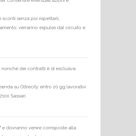
oter consentire eventuali azioni e
sconti senza poi rispettarli,
lamento, verranno espulse dal circuito e
 nonché dei contratti è di esclusiva
ienda su Oltrecity. entro 20 gg lavorativi
7100 Sassari.
Y
e dovranno venire corrisposte alla