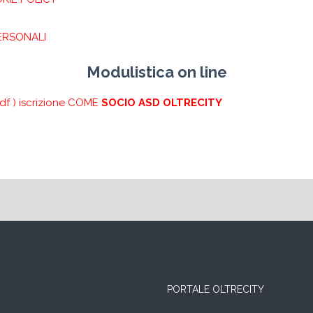
ERSONALI
Modulistica on line
df ) iscrizione COME
SOCIO ASD OLTRECITY
PORTALE OLTRECITY