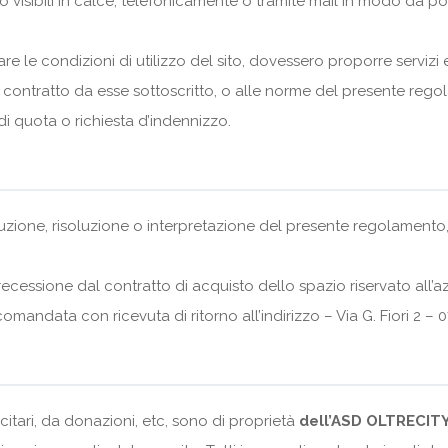
no visibili in calce, telefonicamente o tramite mail in modo da p
 le condizioni di utilizzo del sito, dovessero proporre servizi e 
 contratto da esse sottoscritto, o alle norme del presente rego
di quota o richiesta d’indennizzo.
ecuzione, risoluzione o interpretazione del presente regolamento,
recessione dal contratto di acquisto dello spazio riservato all’az
omandata con ricevuta di ritorno all’indirizzo – Via G. Fiori 2 – 0
icitari, da donazioni, etc, sono di proprietà
dell’ASD OLTRECIT