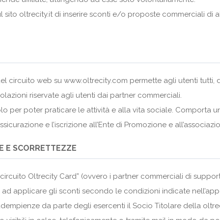
ul sito oltrecity.it di inserire sconti e/o proposte commerciali d
del circuito web su www.oltrecity.com permette agli utenti tutti, di
olazioni riservate agli utenti dai partner commerciali.
lo per poter praticare le attività e alla vita sociale. Comporta 
sicurazione e l’iscrizione all’Ente di Promozione e all’associazio
RE E SCORRETTEZZE
l “circuito Oltrecity Card” (ovvero i partner commerciali di supp
 ad applicare gli sconti secondo le condizioni indicate nell’appo
dempienze da parte degli esercenti il Socio Titolare della olt