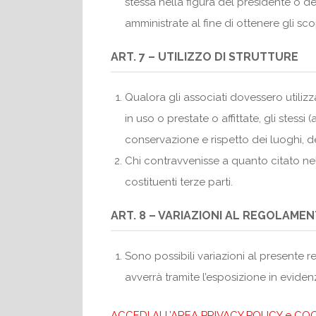
stessa nella figura del presidente o de
amministrate al fine di ottenere gli sco
ART. 7 – UTILIZZO DI STRUTTURE
Qualora gli associati dovessero utilizz
in uso o prestate o affittate, gli stess
conservazione e rispetto dei luoghi, de
Chi contravvenisse a quanto citato nel
costituenti terze parti.
ART. 8 – VARIAZIONI AL REGOLAME
Sono possibili variazioni al presente
avverrà tramite l’esposizione in evide
ACCEDI ALL’AREA PRIVACY POLICY e CO