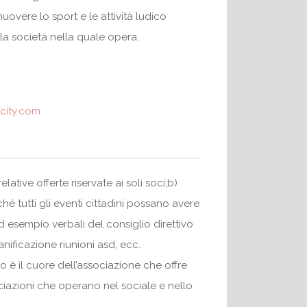
uovere lo sport e le attività ludico
lla società nella quale opera.
city.com
lative offerte riservate ai soli soci;b)
inché tutti gli eventi cittadini possano avere
d esempio verbali del consiglio direttivo
anificazione riunioni asd, ecc.
so è il cuore dell’associazione che offre
sociazioni che operano nel sociale e nello