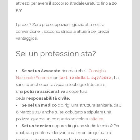
attrezzi per avere il soccorso stradale Gratuito fino a 20
Km
I prezzi? Zero preoccupazioni, grazie alla nostra
convenzione il soccorso stradale attuerà dei prezzi
vantaggiosi.
Sei un professionista?
Se sei un Avvocato
ricordati che il
Consiglio
Nazionale Forense
con
l’art. 12 della L. 247/2012 ,
ha
sancito anche per l’avvocato l’obbligo di dotarsi di
una
polizza assicurativa
a copertura
della
responsabilità civile.
Se sei un medico
o dirigi una struttura sanitaria, dall’
8 Marzo 2017 anche tu sei obbligato a stipulare una
polizza, guarda un po questo articolo su
altalex
.
Sei un tecnico
oppure dirigi uno studio tecnico? Per
qualsiasi problema derivante da errori progettuali o
similari, copriamo con le nostre polizze lavoro per