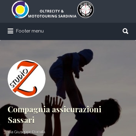
Cerca:
Cerca:
Footer menu
Compagnia assicurazioni
Sassari
Via Giuseppe Romita