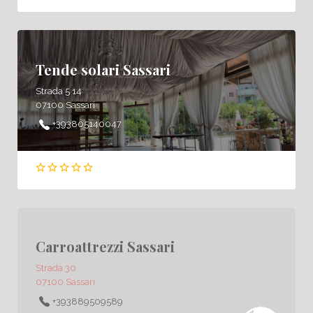
Tende solari Sassari
Strada 5 14
07100 Sassari
+393805140047
Carroattrezzi Sassari
Strada 30
07100 Sassari
+393889509589