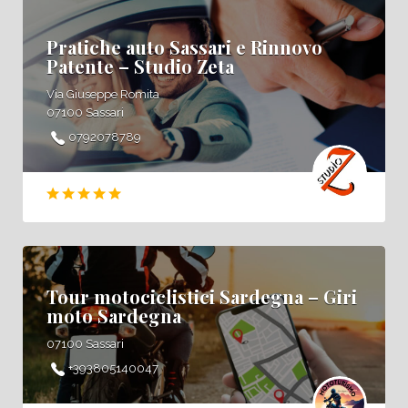
Pratiche auto Sassari e Rinnovo
Patente – Studio Zeta
Via Giuseppe Romita
07100 Sassari
0792078789
Tour motociclistici Sardegna – Giri
moto Sardegna
07100 Sassari
+393805140047