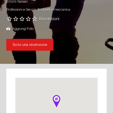
07100 Sassari
Professioni e Servizi
Trasporti e meccanica
Recensioni
Aggiungi Foto
Scrivi una recensione