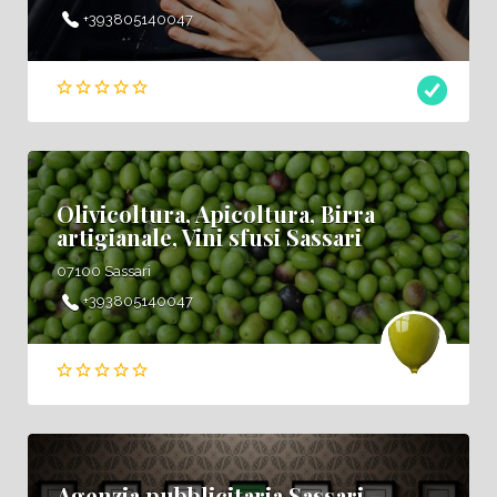
+393805140047
Olivicoltura, Apicoltura, Birra
artigianale, Vini sfusi Sassari
07100 Sassari
+393805140047
Agenzia pubblicitaria Sassari –