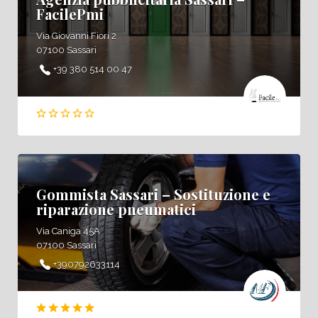
FacilePmi
Via Giovanni Fiori 2
07100 Sassari
+39 380 514 00 47
Gommista Sassari – Sostituzione e
riparazione pneumatici
Via Caniga 45A
07100 Sassari
+390792633114