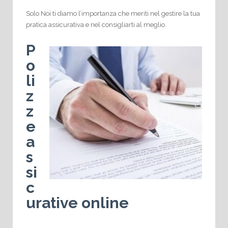
Solo Noi ti diamo l’importanza che meriti nel gestire la tua
pratica assicurativa e nel consigliarti al meglio.
P
o
li
z
z
e
a
s
si
c
urative online