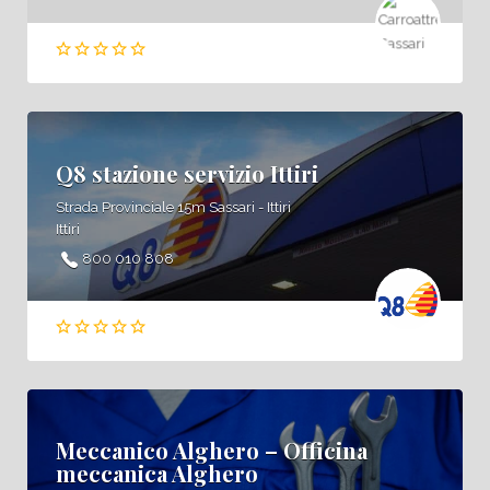
Q8 stazione servizio Ittiri
Strada Provinciale 15m Sassari - Ittiri
Ittiri
800 010 808
Meccanico Alghero – Officina
meccanica Alghero