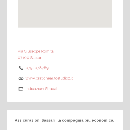
Via Giuseppe Romita
07100 Sassari
0792078789
www.praticheautostudioz.it
Indicazioni Stradali
Assicurazioni
Sassari: l
a compagnia più economica.