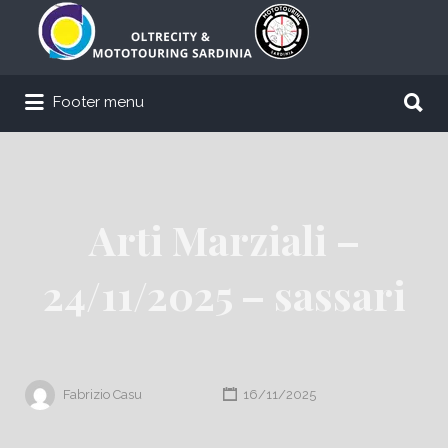
Cerca:
Cerca:
Footer menu
Arti Marziali –
24/11/2025 – sassari
Fabrizio Casu
16/11/2025