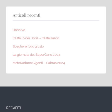
Articoli recenti
Bonorva
Castello dei Doria – Castelsardo
Scegliere l’olio giusto
La giornata del SuperCane 2024
MotoRaduno Giganti – Cabras 2024
RECAPITI