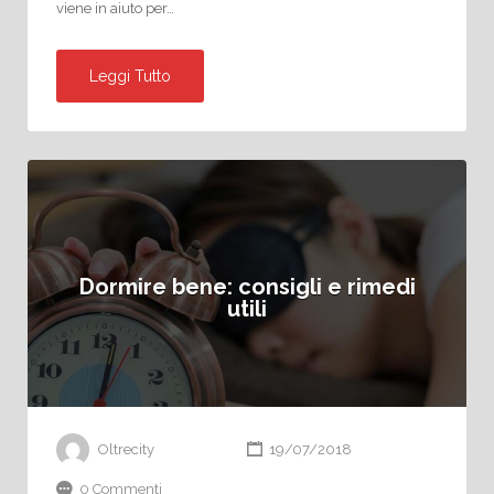
viene in aiuto per…
Leggi Tutto
Dormire bene: consigli e rimedi
utili
Oltrecity
19/07/2018
0 Commenti