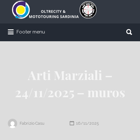
Cerca:
Cerca:
Footer menu
Arti Marziali –
24/11/2025 – muros
Fabrizio Casu
16/11/2025