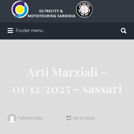
Cerca:
Cerca:
Footer menu
Arti Marziali –
01/12/2025 – sassari
Fabrizio Casu
16/11/2025