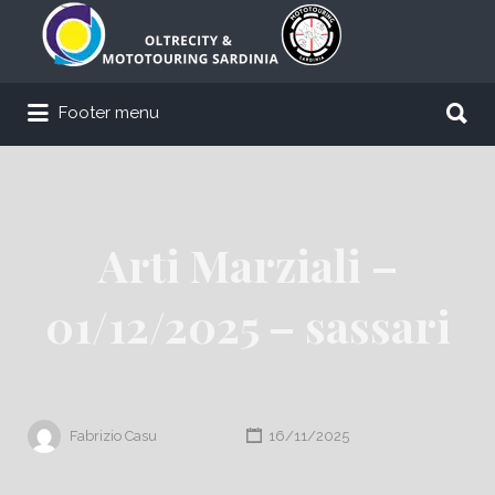
Cerca:
Cerca:
Footer menu
Arti Marziali –
01/12/2025 – sassari
Fabrizio Casu
16/11/2025