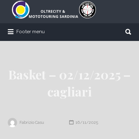
Cerca:
Cerca:
Footer menu
Basket – 02/12/2025 –
cagliari
Fabrizio Casu
16/11/2025