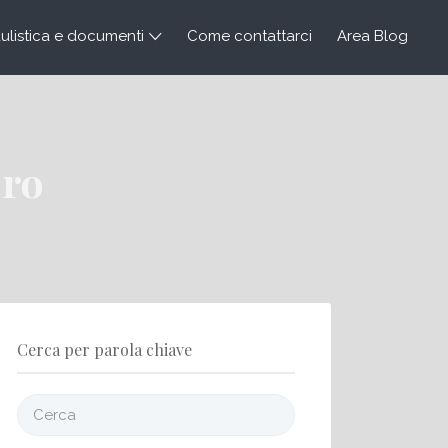
listica e documenti
Come contattarci
Area Blog
oro
Cerca per parola chiave
Cerca: