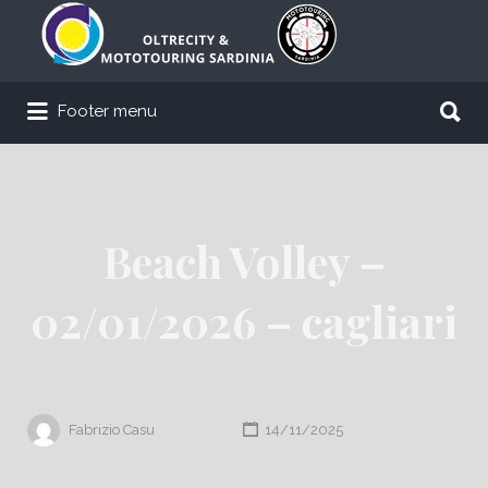
Cerca:
Cerca:
Footer menu
Beach Volley –
02/01/2026 – cagliari
Fabrizio Casu
14/11/2025