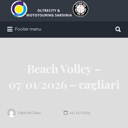
Cerca:
Cerca:
Footer menu
Beach Volley –
07/01/2026 – cagliari
Fabrizio Casu
14/11/2025