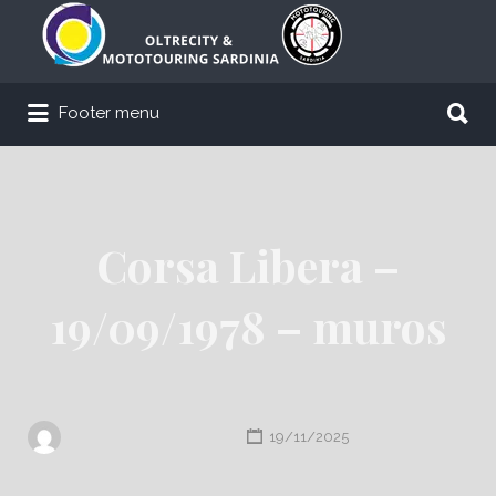
Cerca:
Cerca:
Footer menu
Corsa Libera –
19/09/1978 – muros
19/11/2025