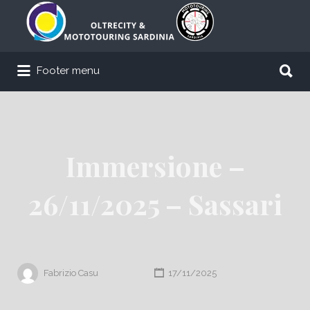
Cerca:
Cerca:
Footer menu
Immersione –
26/11/2025 – Sassari
Fabrizio Casu
17/11/2025