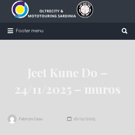
Cerca:
Cerca:
Footer menu
Jeet Kune Do –
24/11/2025 – muros
Fabrizio Casu
16/11/2025