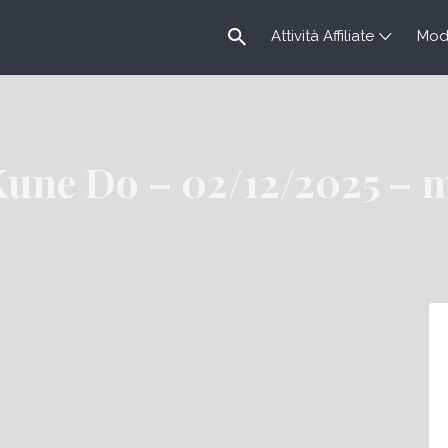
Attività Affiliate
Modu
 Kune Do – 02/12/2025 – 