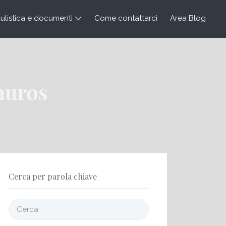
listica e documenti
Come contattarci
Area Blog
muros
Cerca per parola chiave
Cerca: