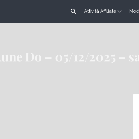
Attività Affiliate
Modu
Kune Do – 05/12/2025 – s