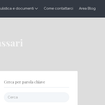
listica e documenti
Come contattarci
Area Blog
assari
Cerca per parola chiave
Cerca: