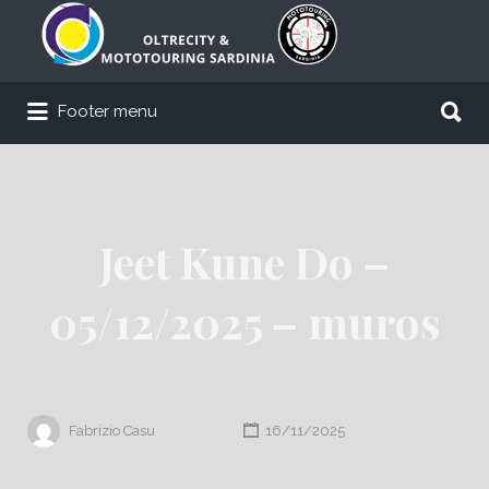
Cerca:
Cerca:
Footer menu
Jeet Kune Do –
05/12/2025 – muros
Fabrizio Casu
16/11/2025