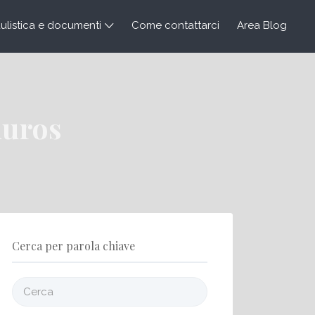
listica e documenti
Come contattarci
Area Blog
muros
Cerca per parola chiave
Cerca: