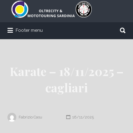
Cerca:
Cerca:
Footer menu
Karate – 18/11/2025 –
cagliari
Fabrizio Casu
16/11/2025