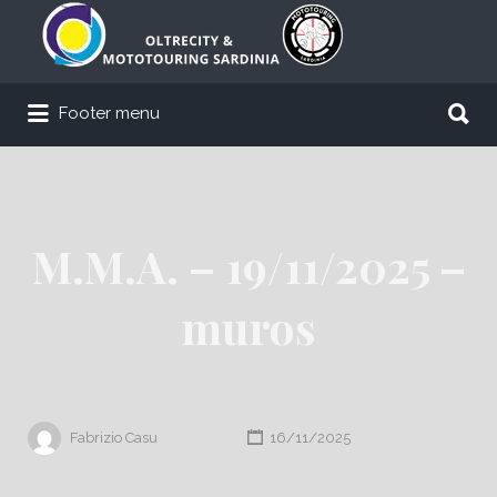
Cerca:
Cerca:
Footer menu
M.M.A. – 19/11/2025 –
muros
Fabrizio Casu
16/11/2025