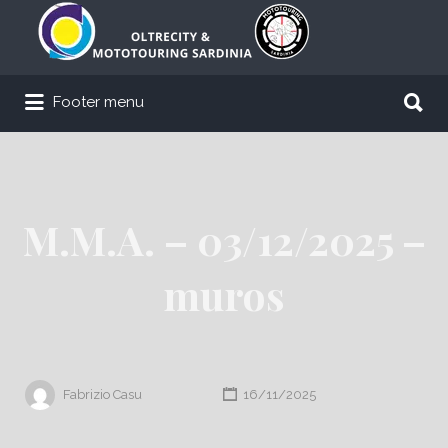
Cerca:
Cerca:
Footer menu
M.M.A. – 03/12/2025 –
muros
Fabrizio Casu
16/11/2025