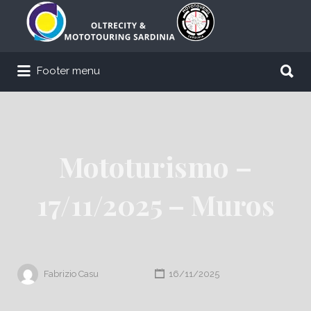
Cerca:
Cerca:
Footer menu
Mototurismo –
17/11/2025 – Muros
Fabrizio Casu
16/11/2025