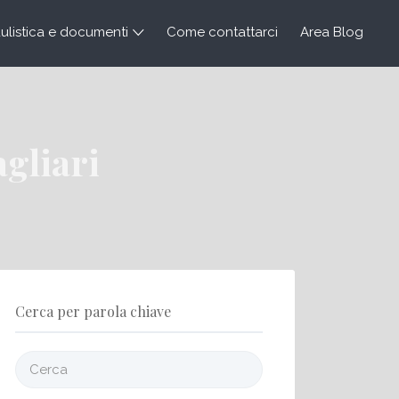
listica e documenti
Come contattarci
Area Blog
gliari
Cerca per parola chiave
Cerca: