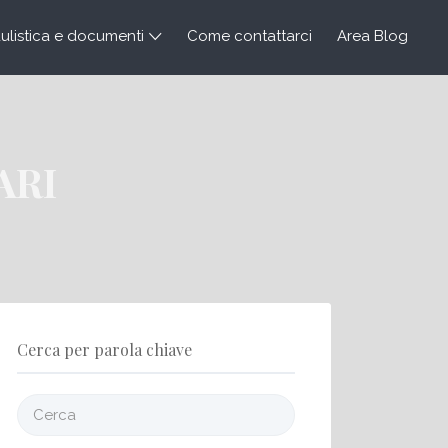
listica e documenti
Come contattarci
Area Blog
SARI
Cerca per parola chiave
Cerca: