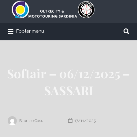
Cerca:
Cerca:
Footer menu
Softair – 06/12/2025 –
SASSARI
Fabrizio Casu
17/11/2025