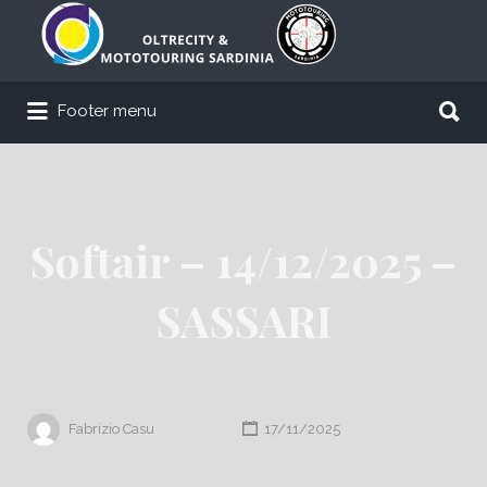
Cerca:
Cerca:
Footer menu
Softair – 14/12/2025 –
SASSARI
Fabrizio Casu
17/11/2025