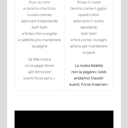
Ruiu su coro
Rosso il cuore
e s’animu che lizzu
l’animo come il giglio,
cussos colores
questi colori
adornant s’istendarde
adornano il nostro
boh! boh!
stendardo
e fortes che nuraghe
boh! boh!
a s’attenta pro mantenere
e forti come i nuraghi
sa paghe
all’erta per mantenere
la pace
Sa fide nostra
no la pagat dinari
La nostra fedeltà
ajò! dimonios!
non la pagano i soldi
avanti forza paris.»
andiamo! Diavoli!
avanti, Forza Insieme!»