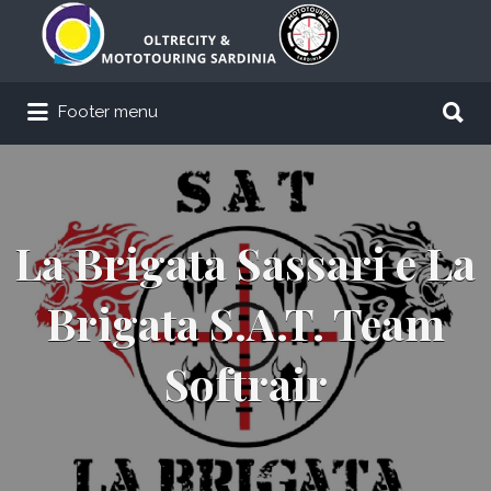
Cerca:
Cerca:
Footer menu
La Brigata Sassari e La
Brigata S.A.T. Team
Softrair