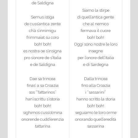
de Saldigna
Siamo la stirpe
Semus istiga
di quell’antica gente
de cuss’antica zente
che al nemico
ch’à s’innimigu
fermava il cuore
frimmaiat su coro
boh! boh!
boh! boh!
Oggi sono nostre le loro
es nostra oe s’insigna
insegne
pro s’onore de s’Italia
per l’onore dell’Italia
e de Saldigna
e di Sardegna
Dae sa trincea
Dalla trincea
finas’ a sa Croazia
fino alla Croazia
sos “Tattarinos”
i “sassarini”
han’iscrittu s’istoria
hanno scritto la storia
boh! boh!
boh! boh!
sighimos cuss’olmina
seguiamo le loro orme
onorende cudd’erenzia
onorando quell’eredità
tattarina
sassarina