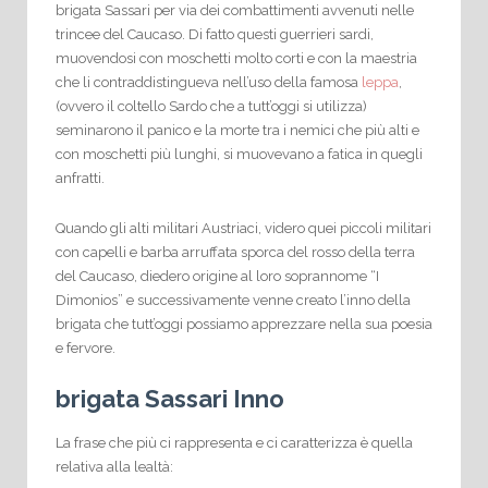
brigata Sassari per via dei combattimenti avvenuti nelle
trincee del Caucaso. Di fatto questi guerrieri sardi,
muovendosi con moschetti molto corti e con la maestria
che li contraddistingueva nell’uso della famosa
leppa
,
(ovvero il coltello Sardo che a tutt’oggi si utilizza)
seminarono il panico e la morte tra i nemici che più alti e
con moschetti più lunghi, si muovevano a fatica in quegli
anfratti.
Quando gli alti militari Austriaci, videro quei piccoli militari
con capelli e barba arruffata sporca del rosso della terra
del Caucaso, diedero origine al loro soprannome “I
Dimonios” e successivamente venne creato l’inno della
brigata che tutt’oggi possiamo apprezzare nella sua poesia
e fervore.
brigata Sassari Inno
La frase che più ci rappresenta e ci caratterizza è quella
relativa alla lealtà: