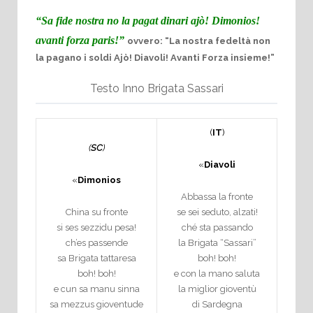
“Sa fide nostra no la pagat dinari ajò! Dimonios!
avanti forza paris!”
ovvero: “La nostra fedeltà non
la pagano i soldi Ajò! Diavoli! Avanti Forza insieme!”
Testo Inno Brigata Sassari
(
IT
)
(
SC
)
«
Diavoli
«
Dimonios
Abbassa la fronte
China su fronte
se sei seduto, alzati!
si ses sezzidu pesa!
ché sta passando
ch’es passende
la Brigata “Sassari”
sa Brigata tattaresa
boh! boh!
boh! boh!
e con la mano saluta
e cun sa manu sinna
la miglior gioventù
sa mezzus gioventude
di Sardegna