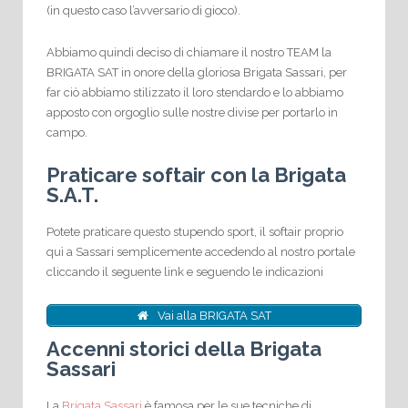
(in questo caso l’avversario di gioco).
Abbiamo quindi deciso di chiamare il nostro TEAM la
BRIGATA SAT in onore della gloriosa Brigata Sassari, per
far ciò abbiamo stilizzato il loro stendardo e lo abbiamo
apposto con orgoglio sulle nostre divise per portarlo in
campo.
Praticare softair con la Brigata
S.A.T.
Potete praticare questo stupendo sport, il softair proprio
quì a Sassari semplicemente accedendo al nostro portale
cliccando il seguente link e seguendo le indicazioni
Vai alla BRIGATA SAT
Accenni storici della Brigata
Sassari
La
Brigata Sassari
è famosa per le sue tecniche di