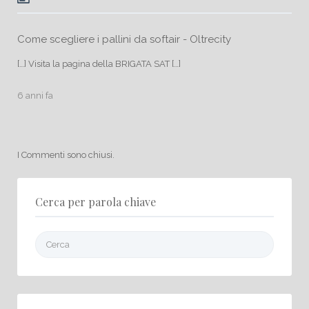
Come scegliere i pallini da softair - Oltrecity
[…] Visita la pagina della BRIGATA SAT […]
6 anni fa
I Commenti sono chiusi.
Cerca per parola chiave
Cerca: