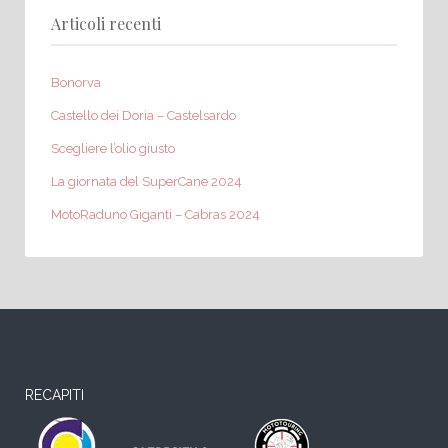
Articoli recenti
Bonorva
Castello dei Doria – Castelsardo
Scegliere l’olio giusto
La giornata del SuperCane 2024
MotoRaduno Giganti – Cabras 2024
RECAPITI