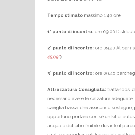
Tempo stimato
massimo 1:40 ore.
1° punto di incontro:
ore 09.00 Distribut
2° punto di incontro:
ore 09.20 Al bar ri
45.09″
)
3° punto di incontro:
ore 09.40 parcheg
Attrezzatura Consigliata:
trattandosi d
necessario avere le calzature adeguate, 
caviglia bassa, che assicurino sostegno, 
opportuno portare con sè un kit di autos
acqua e del cibo fruibile durante il perco
strati e con indumenti traspiranti, inolt