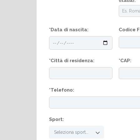
(Italia):
*Data di nascita:
Codice F
*Città di residenza:
*CAP:
*Telefono:
Sport: