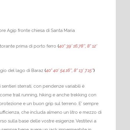
ore Agip fronte chiesa di Santa Maria
storante prima di porto ferro
(
40° 39′ 16.78″, 8° 12′
gio del lago di Baraz
(
40° 40′ 54.16″, 8° 13′ 7.15″
)
i sentieri sterrati, con pendenze variabili è
come trail running, hiking e anche trekking con
protezione e un buon grip sul terreno. E’ sempre
ufficienza, che includa almeno un litro e mezzo di
rso sulla base delle vostre esigenze. Vestitevi a
re è sempre bene avere un jack impermeabile in