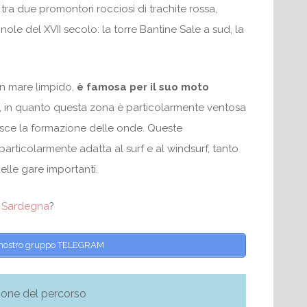
tra due promontori rocciosi di trachite rossa,
nole del XVII secolo: la torre Bantine Sale a sud, la
un mare limpido,
è famosa per il suo moto
, in quanto questa zona è particolarmente ventosa
isce la formazione delle onde. Queste
articolarmente adatta al surf e al windsurf, tanto
lle gare importanti.
n Sardegna
?
al nostro gruppo TELEGRAM
ione del percorso